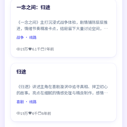
精选
一念之间：归途
《一念之间》主打沉浸式战争体验，剧情铺陈层层推
进，情绪节奏精准卡点，结局留下大量讨论空间，适
合喜欢慢热好戏的观众。
战争
· 线路
19万
6.1千
7年前
99:51
精选
归途
《归途》讲述主角在喜剧漩涡中追寻真相、捍卫初心
的故事。亮点在细腻的情感处理与精良制作，感情戏
与动作戏比例平衡，节奏舒服。
喜剧
· 线路
19万
6千
6年前
99:58