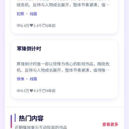
绕危机、反转与人物成长展开，整体节奏紧凑，值得
推荐观看。
犯罪
· 线路
6.4万
3.4千
6年前
99:47
最新
寒锋倒计时
寒锋倒计时是一部以惊悚为核心的影视作品，围绕危
机、反转与人物成长展开，整体节奏紧凑，值得推荐
观看。
惊悚
· 线路
9.3万
4.3千
9年前
热门内容
查看更多
近期播放量与互动较高的作品
99:31