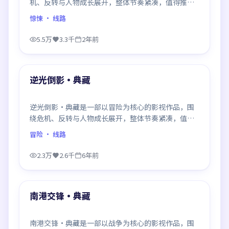
机、反转与人物成长展开，整体节奏紧凑，值得推荐
观看。
惊悚
· 线路
5.5万
3.3千
2年前
99:36
最新
逆光倒影·典藏
逆光倒影·典藏是一部以冒险为核心的影视作品，围
绕危机、反转与人物成长展开，整体节奏紧凑，值得
推荐观看。
冒险
· 线路
2.3万
2.6千
6年前
99:18
最新
南港交锋·典藏
南港交锋·典藏是一部以战争为核心的影视作品，围