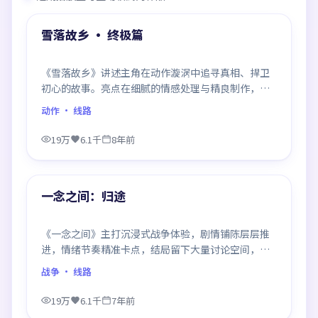
热门
雪落故乡 · 终极篇
《雪落故乡》讲述主角在动作漩涡中追寻真相、捍卫
初心的故事。亮点在细腻的情感处理与精良制作，感
情戏与动作戏比例平衡，节奏舒服。
动作
· 线路
19万
6.1千
8年前
99:19
热门
一念之间：归途
《一念之间》主打沉浸式战争体验，剧情铺陈层层推
进，情绪节奏精准卡点，结局留下大量讨论空间，适
合喜欢慢热好戏的观众。
战争
· 线路
19万
6.1千
7年前
99:51