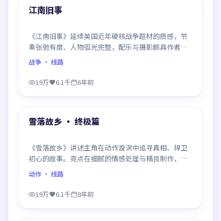
精选
江南旧事
《江南旧事》延续英国近年硬核战争题材的质感，节
奏张弛有度、人物弧光完整，配乐与摄影颇具作者风
格，是一部值得逐帧细看的诚意之作。
战争
· 线路
19万
6.1千
6年前
99:31
精选
雪落故乡 · 终极篇
《雪落故乡》讲述主角在动作漩涡中追寻真相、捍卫
初心的故事。亮点在细腻的情感处理与精良制作，感
情戏与动作戏比例平衡，节奏舒服。
动作
· 线路
19万
6.1千
8年前
99:19