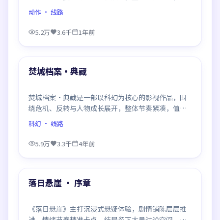
得推荐观看。
动作
· 线路
5.2万
3.6千
1年前
99:00
最新
焚城档案·典藏
焚城档案·典藏是一部以科幻为核心的影视作品，围
绕危机、反转与人物成长展开，整体节奏紧凑，值得
推荐观看。
科幻
· 线路
5.9万
3.3千
4年前
99:12
最新
落日悬崖 · 序章
《落日悬崖》主打沉浸式悬疑体验，剧情铺陈层层推
进，情绪节奏精准卡点，结局留下大量讨论空间，适